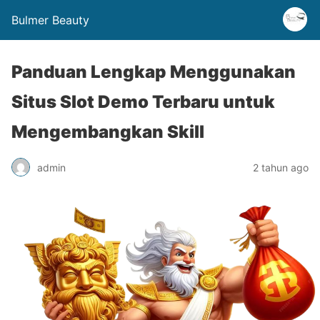
Bulmer Beauty
Panduan Lengkap Menggunakan
Situs Slot Demo Terbaru untuk
Mengembangkan Skill
admin
2 tahun ago