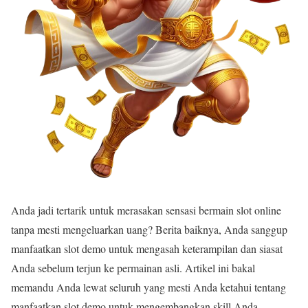
Anda jadi tertarik untuk merasakan sensasi bermain slot online
tanpa mesti mengeluarkan uang? Berita baiknya, Anda sanggup
manfaatkan slot demo untuk mengasah keterampilan dan siasat
Anda sebelum terjun ke permainan asli. Artikel ini bakal
memandu Anda lewat seluruh yang mesti Anda ketahui tentang
manfaatkan slot demo untuk mengembangkan skill Anda.