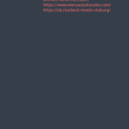
https://www.mesaazautosales.com/
https://uk.starbeck-tennis-club.org/