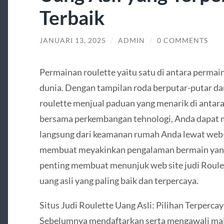
Terbaik
JANUARI 13, 2025
/
ADMIN
/
0 COMMENTS
Permainan roulette yaitu satu di antara permai
dunia. Dengan tampilan roda berputar-putar dan
roulette menjual paduan yang menarik di antara bi
bersama perkembangan tehnologi, Anda dapat 
langsung dari keamanan rumah Anda lewat web-si
membuat meyakinkan pengalaman bermain yan
penting membuat menunjuk web site judi Roule
uang asli yang paling baik dan terpercaya.
Situs Judi Roulette Uang Asli: Pilihan Terpercay
Sebelumnya mendaftarkan serta mengawali main,