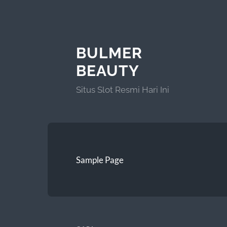
BULMER
BEAUTY
Situs Slot Resmi Hari Ini
Sample Page