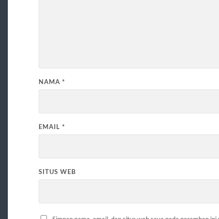
NAMA
*
EMAIL
*
SITUS WEB
Simpan nama, email, dan situs web saya pada peramban ini