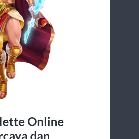
lette Online
rcaya dan